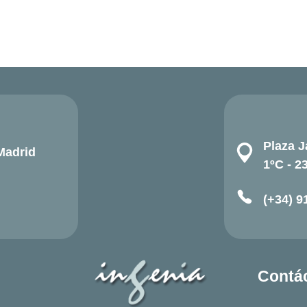
Plaza J
Madrid
1ºC - 2
(+34) 9
Contá